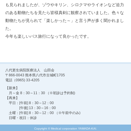
も見られましたが、ゾウやキリン、シロクマやライオンなど迫力
のある動物たちを見たら皆様真剣に観察されていました。色々な
動物たちが見られて「楽しかった～」と言う声が多く聞かれまし
た。
今年も楽しいバス旅行になって良かったです。
八代更生病院医療法人 山田会
〒866-0043 熊本県八代市古城町1705
電話（0965) 33-4205
【新来】
月～金 8：30～11：30 （※初診は予約制)
【再来】
平日：[午前] 8：30～12：00
[午後] 13：30～16：00
土曜：[午前] 8：30～12：00 （※午前中のみ)
日曜・祝日：休診
Copyright © Medical corporation YAMADA-KAI.